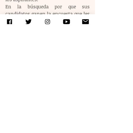
En la búsqueda por que sus 
candidatos ganen la encuesta que les 
permita ser el abanderado de 
MORENA, en la contienda que se 
avecina, los militantes han iniciado 
una guerra sucia, de señalamientos y 
acusaciones veladas los cuales 
buscan dejar mal parados a algunos 
contrincantes.
La candidatura de MORENA al 
gobierno de la Ciudad de México, 
comenzó a ser un fiel ejemplo de que 
éste partido se cimbra pues 
prominentes militantes como 
Ricardo Monreal, Gerardo Fernández 
Noroña y ahora Alejandro Encinas 
han señalado fuertemente al ex jefe 
de la policía de la capital del país, 