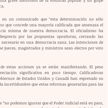
 una grave distorsión de la voluntad popular y un golpe 
ca.
ó en un comunicado que “esta determinación no sólo 
ino que concede una mayoría calificada que amenaza el 
ncia misma de nuestra democracia. El oficialismo ha 
sprecio por las propuestas opositoras, cerrando las 
o necesario en una democracia sana. Las intenciones de 
e jueces, magistrados y ministros sean electos por voto 
de estas acciones ya se están manifestando. El peso 
ciación significativa en poco tiempo. Calificadoras 
gobiernos de Estados Unidos y Canadá han expresado su 
la incertidumbre que estas reformas generarían para las 
es “no podemos ignorar que el Poder Judicial está en paro, 