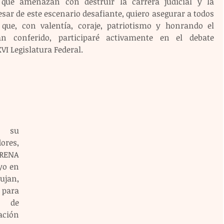
 que amenazan con destruir la carrera judicial y la 
sar de este escenario desafiante, quiero asegurar a todos 
ue, con valentía, coraje, patriotismo y honrando el 
conferido, participaré activamente en el debate 
I Legislatura Federal. 
 su 
res, 
RENA 
o en 
jan, 
 para 
 de 
ión 