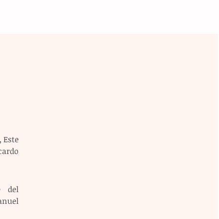
 Este 
ardo 
 del 
nuel 