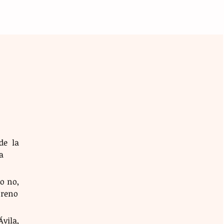
e la 
a
 no, 
oreno
ila, 