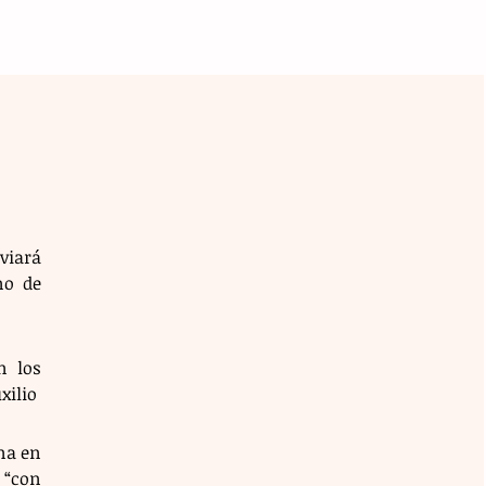
iará 
o de 
 los 
xilio
a en 
con 