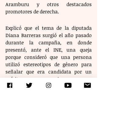
Aramburu y otros destacados 
promotores de derecha.
Explicó que el tema de la diputada 
Diana Barreras surgió el año pasado 
durante la campaña, en donde 
presentó, ante el INE, una queja 
porque consideró que una persona 
utilizó estereotipos de género para 
señalar que era candidata por un 
mérito que no era propio. 
“En primera instancia, la Sala 
Regional resolvió que efectivamente 
era violencia política de género. La 
persona señalada por haber cometido 
estas conductas, impugnó y el 
tribunal se tardó un año en resolver, 