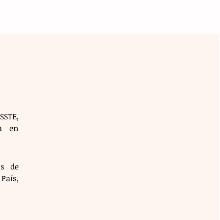
STE, 
 en 
s de 
aís, 