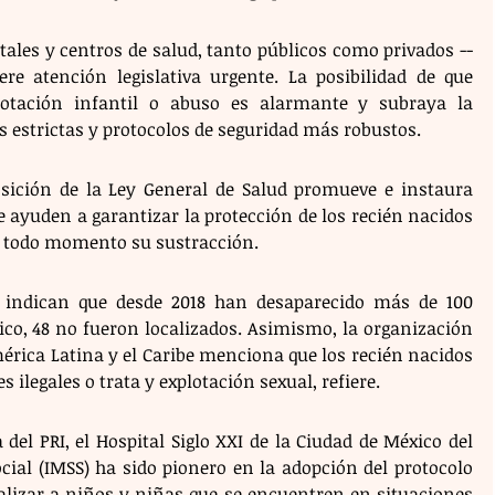
tales y centros de salud, tanto públicos como privados --
re atención legislativa urgente. La posibilidad de que 
otación infantil o abuso es alarmante y subraya la 
s estrictas y protocolos de seguridad más robustos.
sición de la Ley General de Salud promueve e instaura 
ue ayuden a garantizar la protección de los recién nacidos 
en todo momento su sustracción.
s indican que desde 2018 han desaparecido más de 100 
co, 48 no fueron localizados. Asimismo, la organización 
érica Latina y el Caribe menciona que los recién nacidos 
 ilegales o trata y explotación sexual, refiere.
el PRI, el Hospital Siglo XXI de la Ciudad de México del 
cial (IMSS) ha sido pionero en la adopción del protocolo 
alizar a niños y niñas que se encuentren en situaciones 