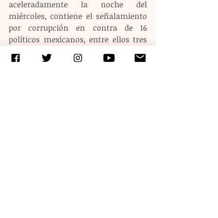
aceleradamente la noche del 
miércoles, contiene el señalamiento 
por corrupción en contra de 16 
políticos mexicanos, entre ellos tres 
expresidentes de la República.
La declaración que ha sido dada por 
buena y verídica, cita una serie de 
acusaciones, señalamientos y 
revelaciones que ha causado una 
verdadera “tragicomedia” de la vida 
política de nuestro país.
El Presidente Andrés López Obrador, 
se mantiene firme en su decisión de 
luchar para terminar contra la 
corrupción y por ello empuja todas 
las mañanas, desde sus 
conferencias, los mensajes que 
advierten el castigo que habrá para 
quienes participen en actos de 