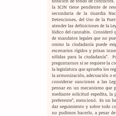
solución de fondo de conflictos.
la SCJN tiene pendiente de reso
secundaria de la Guardia Naci
Detenciones, del Uso de la Fuer
atender las definiciones de la Le
lúdico del cannabis.  Consideró
de mandatos legales que no pued
omiso la ciudadanía puede exig
escenarios rígidos y prisas inn
sólidas para la ciudadanía”.  P
preguntarnos si se requiere la 
la legislatura que aprueba los re
la armonización, adecuación o exp
considerar sanciones a las Leg
pensar en un mecanismo que perm
mediante solicitud expedita, la p
preferente”, mencionó.  Es un h
dar seguimiento y sobre todo cu
no pudimos hacerlo, a pesar de 