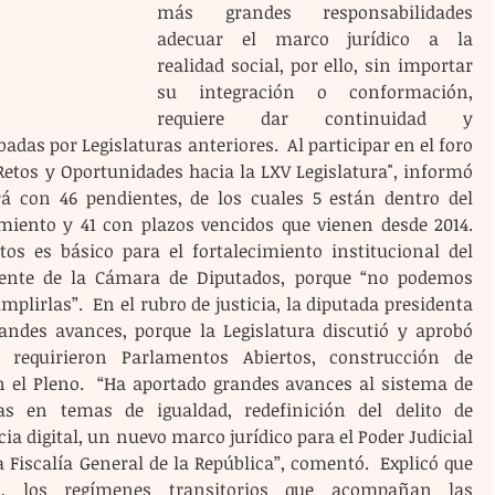
más grandes responsabilidades 
adecuar el marco jurídico a la 
realidad social, por ello, sin importar 
su integración o conformación, 
requiere dar continuidad y 
das por Legislaturas anteriores.  Al participar en el foro 
Retos y Oportunidades hacia la LXV Legislatura", informó 
rá con 46 pendientes, de los cuales 5 están dentro del 
iento y 41 con plazos vencidos que vienen desde 2014.  
s es básico para el fortalecimiento institucional del 
mente de la Cámara de Diputados, porque “no podemos 
plirlas”.  En el rubro de justicia, la diputada presidenta 
ndes avances, porque la Legislatura discutió y aprobó 
requirieron Parlamentos Abiertos, construcción de 
 el Pleno.  “Ha aportado grandes avances al sistema de 
s en temas de igualdad, redefinición del delito de 
ia digital, un nuevo marco jurídico para el Poder Judicial 
a Fiscalía General de la República”, comentó.  Explicó que 
es, los regímenes transitorios que acompañan las 