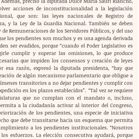
  Además, precisó la diputada Dulce María Sauri Riancho, 
lver acciones de inconstitucionalidad a la legislación 
onal, que son: las leyes nacionales de Registro de 
za, y la Ley de la Guardia Nacional. También se deben 
y de Remuneraciones de los Servidores Públicos, y del uso 
 que los pendientes son muchos y es una agenda derivada 
en ser evadidos, porque “cuando el Poder Legislativo es 
irle cumplir y superar las omisiones, lo que produce 
ecesarias que impiden los consensos y creación de leyes 
or esa razón, expresó la diputada presidenta, “hay que 
creación de algún mecanismo parlamentario que obligue a 
gímenes transitorios a no dejar pendientes y cumplir con 
edición en los plazos establecidos”.  “Tal vez se requiere 
islaturas que no cumplan con el mandato o, incluso, 
ita a la ciudadanía activar al interior del Congreso, 
riorización de los pendientes, una especie de iniciativa 
echo que debe transitarse hacia un esquema que permita 
mplimiento a los pendientes institucionales. “Nosotros 
los esfuerzos. La elección consecutiva ayudará, porque 