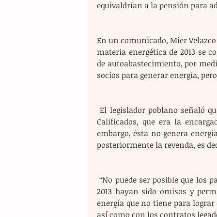
equivaldrían a la pensión para a
En un comunicado, Mier Velazco 
materia energética de 2013 se c
de autoabastecimiento, por medio
socios para generar energía, pero
 El legislador poblano señaló que con la pasada reforma energética se creó la filial CFE 
Calificados, que era la encarg
embargo, ésta no genera energía
posteriormente la revenda, es dec
 “No puede ser posible que los partidos políticos que aprobaron la reforma energética del 
2013 hayan sido omisos y permi
energía que no tiene para lograr 
así como con los contratos legad