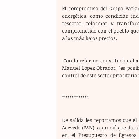
El compromiso del Grupo Parlam
energética, como condición indi
rescatar, reformar y transfor
comprometido con el pueblo que a
a los más bajos precios.
 Con la reforma constitucional a los artículos 25, 27 y 28, enviada por el presidente Andrés 
Manuel López Obrador, “es posibl
control de este sector prioritario 
**************
De salida les reportamos que el
Acevedo (PAN), anunció que dará l
en el Presupuesto de Egresos 