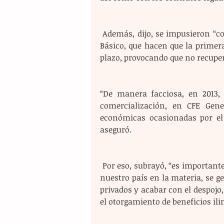
 Además, dijo, se impusieron “contratos legados” entre CFE Generación y CFE Suministro 
Básico, que hacen que la primer
plazo, provocando que no recuper
“De manera facciosa, en 2013,
comercialización, en CFE Gene
económicas ocasionadas por el 
aseguró.
 Por eso, subrayó, “es importante que en esta reforma eléctrica se devuelva la soberanía a 
nuestro país en la materia, se g
privados y acabar con el despojo,
el otorgamiento de beneficios ili