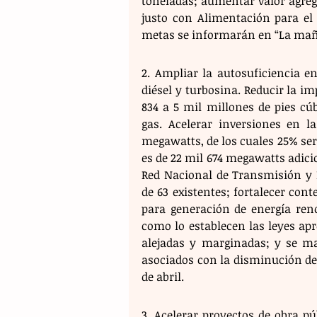
toneladas; aumentar valor agreg
justo con Alimentación para el 
metas se informarán en “La mañan
2. Ampliar la autosuficiencia e
diésel y turbosina. Reducir la im
834 a 5 mil millones de pies cúb
gas. Acelerar inversiones en la
megawatts, de los cuales 25% será
es de 22 mil 674 megawatts adicio
Red Nacional de Transmisión y 
de 63 existentes; fortalecer con
para generación de energía reno
como lo establecen las leyes apr
alejadas y marginadas; y se ma
asociados con la disminución de t
de abril.
3. Acelerar proyectos de obra p