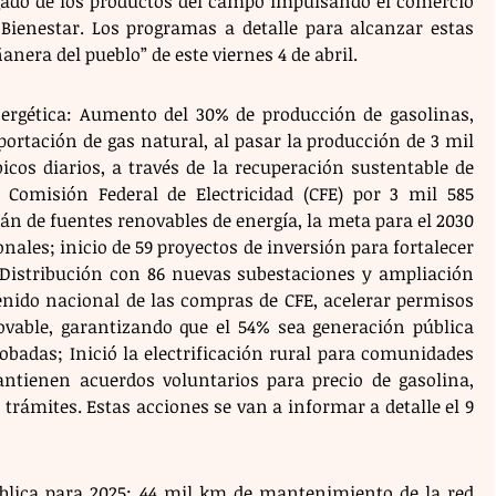
ado de los productos del campo impulsando el comercio 
Bienestar. Los programas a detalle para alcanzar estas 
era del pueblo” de este viernes 4 de abril.
nergética: Aumento del 30% de producción de gasolinas, 
portación de gas natural, al pasar la producción de 3 mil 
icos diarios, a través de la recuperación sustentable de 
 Comisión Federal de Electricidad (CFE) por 3 mil 585 
n de fuentes renovables de energía, la meta para el 2030 
nales; inicio de 59 proyectos de inversión para fortalecer 
Distribución con 86 nuevas subestaciones y ampliación 
tenido nacional de las compras de CFE, acelerar permisos 
vable, garantizando que el 54% sea generación pública 
obadas; Inició la electrificación rural para comunidades 
ntienen acuerdos voluntarios para precio de gasolina, 
rámites. Estas acciones se van a informar a detalle el 9 
ública para 2025: 44 mil km de mantenimiento de la red 