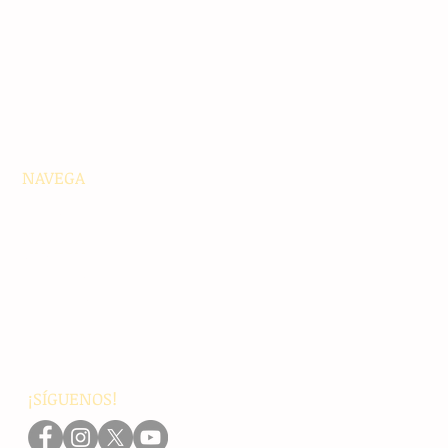
NAVEGA
Principales
Chiapas
Nacionales
Internacionales
Interés General
Editorial
Podcasts
Video
¡SÍGUENOS!