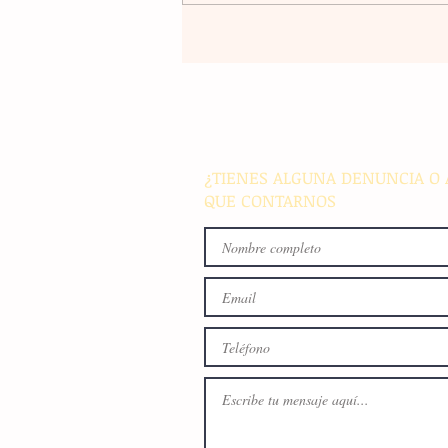
Violencia en Sinaloa: Asesin
creador de contenido César
Gastélum durante una
transmisión en vivo en Culi
¿TIENES ALGUNA DENUNCIA O 
QUE CONTARNOS