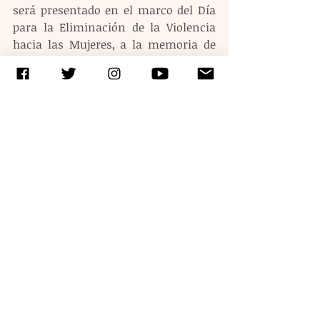
será presentado en el marco del Día 
para la Eliminación de la Violencia 
hacia las Mujeres, a la memoria de 
una hija, hermana, amiga, 
enfermera, una mujer que es parte de 
la estadística de las mujeres víctimas 
de feminicidio en nuestro país.
Etiquetas:
feminicidio
justicia
Violencia de Género
Entradas recientes
Ver todo