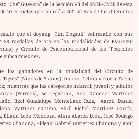
sto “Che” Guevara” de la Sección VII del SNTE-CNTE de esta 
 de 10 escuelas que reunió a 200 atletas de las diferentes 
esaltó que el doyang “Tim Dogsuli” sobresalió con sus 
de 28 medallas de oro en las modalidades de Kyorugui 
mas) y Circuito de Psicomotricidad de los “Pequeños 
o de subcampeones.
 los ganadores en la modalidad del Circuito de 
Tigres” (Niños de 3 años), fueron. Celina victoria Tacias 
z; mientras que las categorías infantil, juvenil y adultos 
msae (Formas), se registran, Ana Ximena Martínez 
año, Itzel Guadalupe Montellano Ruiz,  Aarón Daniel 
no Martínez cautino, Abril Richel Martínez García, 
 Eliana León Mendoza, Alina Abarca León, José Rodrigo 
iérrez Chanona, Hideaki Gabriel Gutiérrez Chanona y Raúl 