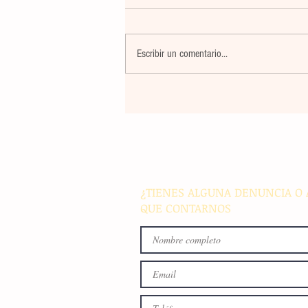
Escribir un comentario...
El atletismo mexicano sum
nuevas preseas en Santo D
para afianzar el primer luga
medallero
¿TIENES ALGUNA DENUNCIA O 
QUE CONTARNOS