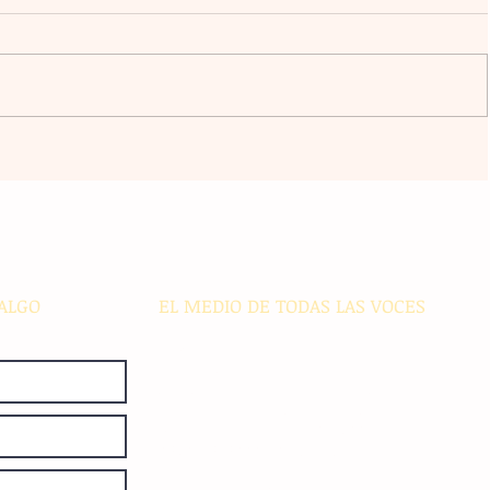
a
El atacante argentino Lucas
omingo
Ocampos se consolida como líder
r del
de goleo individual con los
Rayados
ALGO
EL MEDIO DE TODAS LAS VOCES
El Sie7e de Chiapas es editado
diariamente en instalaciones propias.
Número de Certificado de Reserva
otorgado por el Instituto Nacional de
Derechos de Autor: 04-2008-
052017585000-101. Número de
Certificado de Licitud de Título y