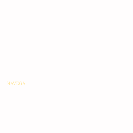
NAVEGA
Principales
Chiapas
Nacionales
Internacionales
Interés General
Editorial
Podcasts