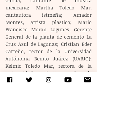
García, cantante de música 
mexicana; Martha Toledo Mar, 
cantautora istmeña; Amador 
Montes, artista plástico; Mario 
Francisco Moran Lagunes, Gerente 
General de la planta de cemento La 
Cruz Azul de Lagunas; Cristian Eder 
Carreño, rector de la Universidad 
Autónoma Benito Juárez (UABJO); 
Kelmic Toledo Mar, rectora de la 
Universidad José Vasconcelos de 
Oaxaca; Crucita Cárdenas, presidenta 
del Consorcio de Mujeres 
Constructoras HABITA-R;  Nina 
Escamilla, empresaria y creadora de 
Fruvethy; Silvia Suárez, diseñadora 
oaxaqueña; Viridiana Manzano, 
presidenta de la Asociación de 
Cerveceros de Oaxaca.