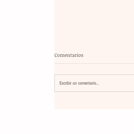
Comentarios
Escribir un comentario...
Violencia en Sinaloa: Asesin
creador de contenido César
Gastélum durante una
transmisión en vivo en Culi