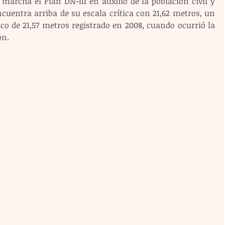
marcha el Plan DN-III en auxilio de la población civil y 
cuentra arriba de su escala crítica con 21,62 metros, un 
co de 21,57 metros registrado en 2008, cuando ocurrió la 
ón.