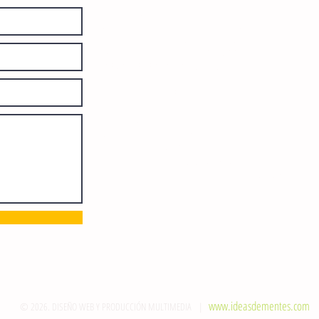
diariamente en instalaciones propias.
Número de Certificado de Reserva
otorgado por el Instituto Nacional de
Derechos de Autor: 04-2008-
052017585000-101. Número de
Certificado de Licitud de Título y
Certificado: 15128.
Calle 12 de Octubre, colonia Bienestar
Social, entre México y Emiliano
Zapata. C.P. 29077. Tuxtla Gutiérrez,
Chiapas. Tel.: (961) 121 3721
direccion@sie7edechiapas.com.mx
Queda prohibida su reproducción
parcial o total sin la autorización de
esta casa editorial y/o editores.
www.ideasdementes.com
© 2026. DISEÑO WEB Y PRODUCCIÓN MULTIMEDIA |