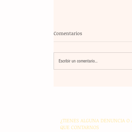
Comentarios
Escribir un comentario...
Un nuevo movimiento telúr
alarma a la población del
archipiélago sin registrar
víctimas ni daños materiale
¿TIENES ALGUNA DENUNCIA O 
QUE CONTARNOS