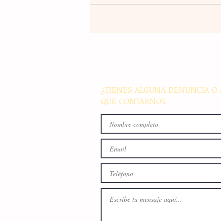
Un nuevo movimiento telúr
alarma a la población del
archipiélago sin registrar
víctimas ni daños materiale
¿TIENES ALGUNA DENUNCIA O 
QUE CONTARNOS