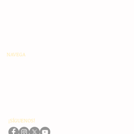
NAVEGA
Principales
Chiapas
Nacionales
Internacionales
Interés General
Editorial
Podcasts
Video
¡SÍGUENOS!