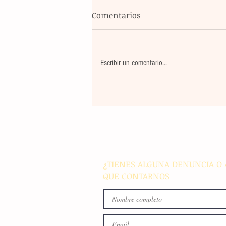
Comentarios
Escribir un comentario...
Maestros de secundaria en
Panamá reciben capacitació
especializada para integrar l
en sus métodos de enseñan
¿TIENES ALGUNA DENUNCIA O 
QUE CONTARNOS