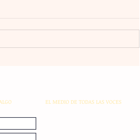
Dispositivo biométrico para
n
perros ayuda a tutores a anticipar
a IA
problemas de salud
za
ALGO
EL MEDIO DE TODAS LAS VOCES
El Sie7e de Chiapas es editado
diariamente en instalaciones propias.
Número de Certificado de Reserva
otorgado por el Instituto Nacional de
Derechos de Autor: 04-2008-