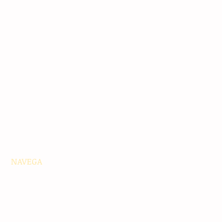
NAVEGA
Principales
Chiapas
Nacionales
Internacionales
Interés General