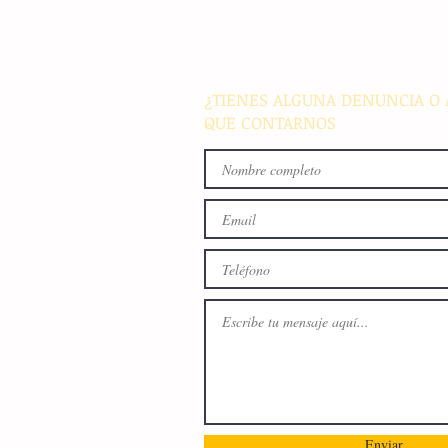
parque de Cristóbal Obregón
busca fomentar la conviven
familiar en Villaflores
¿TIENES ALGUNA DENUNCIA O 
QUE CONTARNOS
Enviar