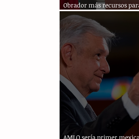
Obrador más recursos par
pandemia
AMLO sería primer mexic