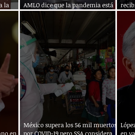
a la
AMLO dice que la pandemia está
reci
cediendo en el país
"apor
México supera los 56 mil muertos
Lópe
ano en
por COVID-19 pero SSA considera
en va