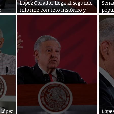
López Obrador llega al segundo
Sena
o
informe con reto histórico y
popul
cargas del pasado
expr
 López
Lópe