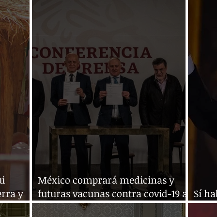
Obrador de "persecución política”
pand
ui
México comprará medicinas y
erra y
futuras vacunas contra covid-19 a
Sí ha
través de ONU
desfi