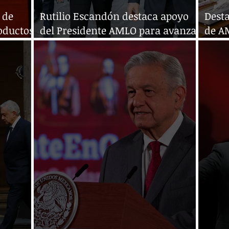
 de
Rutilio Escandón destaca apoyo
Desta
roductos
del Presidente AMLO para avanzar
de AM
a favor de la educación
tran