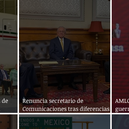
 de
Renuncia secretario de
AMLO 
n
Comunicaciones tras diferencias
guerr
con AMLO
grup