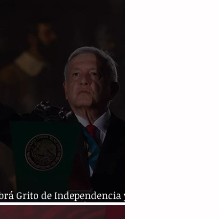
emia en 2020
brá Grito de Independencia y
le militar: AMLO