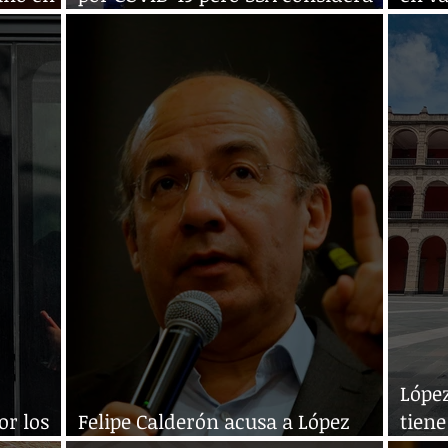
a COVID
que baja la intensidad
COVI
Lópe
or los
Felipe Calderón acusa a López
tiene