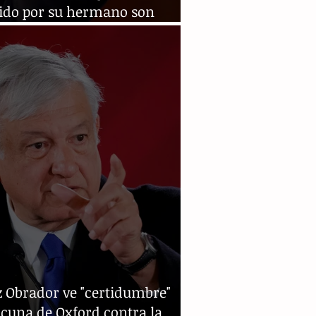
bido por su hermano son
taciones"
z Obrador ve "certidumbre"
cuna de Oxford contra la