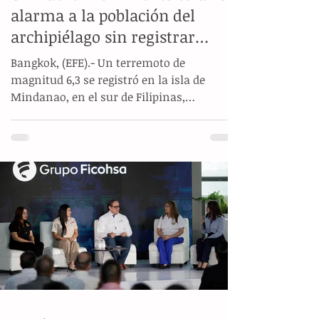
alarma a la población del
archipiélago sin registrar
víctimas ni daños materiales
Bangkok, (EFE).- Un terremoto de
magnitud 6,3 se registró en la isla de
Mindanao, en el sur de Filipinas,
generando alerta entre la población de la
región meridional del archipiélago. De
acuerdo con los reportes del Servicio
Geológico de Estados Unidos (USGS), el
epicentro se localizó a una profundidad de
10 kilómetros y a poco más de 30
kilómetros de la provincia de Sarangani,
sin que los organismos internacionales
emitieran una alerta de tsunami para las
zonas costeras. A p