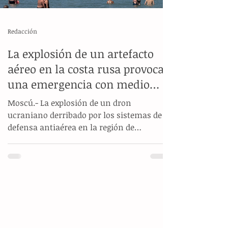
Redacción
La explosión de un artefacto
aéreo en la costa rusa provoca
una emergencia con medio
centenar de afectados
Moscú.- La explosión de un dron
ucraniano derribado por los sistemas de
defensa antiaérea en la región de
Krasnodar, al sur de Rusia, dejó un saldo
preliminar de seis personas fallecidas —
entre ellas tres menores— y 47 heridos en
una playa del mar Negro. El gobernador
regional, Veniamin Kondrátiev, confirmó
que el impacto ocurrió en la localidad
costera de Arjipo-Ósipovka, donde cientos
de familias se encontraban reunidas