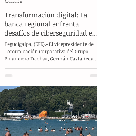
Redacción
Transformación digital: La
banca regional enfrenta
desafíos de ciberseguridad e
inclusión en comunidades
Tegucigalpa, (EFE).- El vicepresidente de
alejadas
Comunicación Corporativa del Grupo
Financiero Ficohsa, Germán Castañeda,
afirmó que el sector bancario de
Centroamérica debe consolidar principios
de transparencia, sostenibilidad e
integridad para incentivar el crecimiento
económico y social de la región. Durante
la presentación de la Memoria de
Sostenibilidad de la institución, el
directivo señaló que las entidades
financieras tienen el compromiso de
convertirse en aliados estratégi