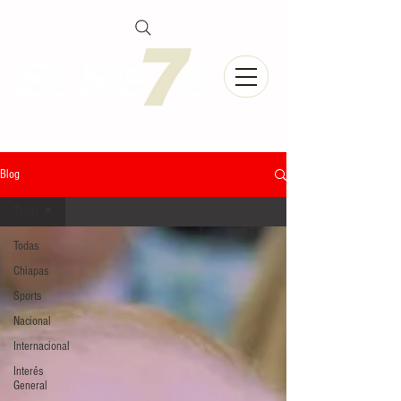
Blog
Todas
Todas
Chiapas
Sports
Nacional
Internacional
Interés
General