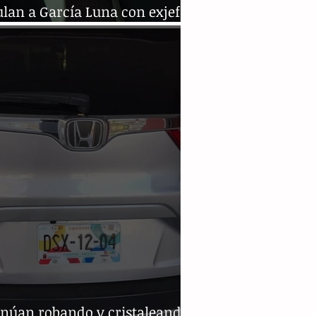
lan a García Luna con exjefe
rogas de la Policía Federal
inúan robando y cristaleando