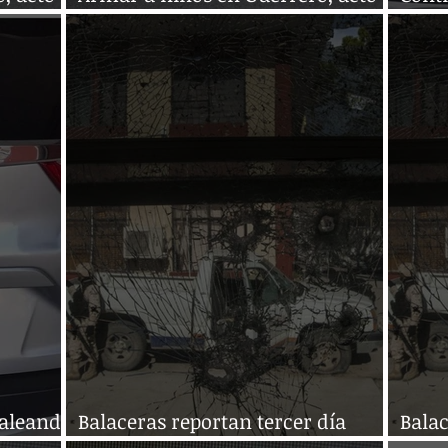
de desesperación
carro
taleando
Balaceras reportan tercer día
Balac