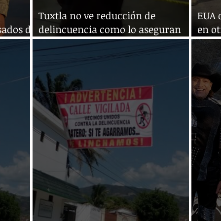
Tuxtla no ve reducción de
EUA d
sados de
delincuencia como lo aseguran
en ot
las autoridades
la de