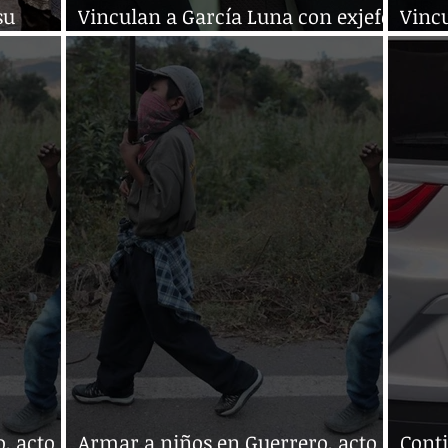
su
Vinculan a García Luna con exjefe
Vincu
antidrogas de la Policía Federal
antid
, acto
Armar a niños en Guerrero, acto
Cont