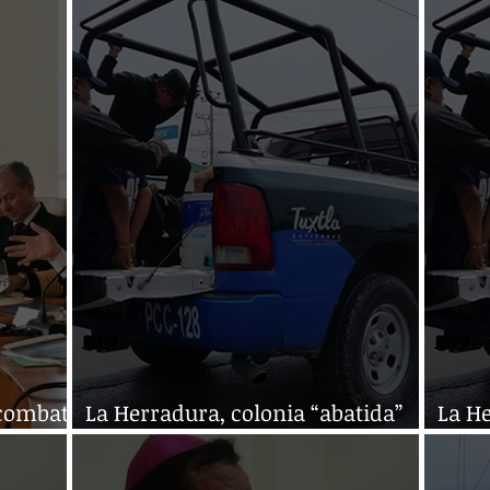
 combate
La Herradura, colonia “abatida”
La He
ada
por la delincuencia
por l