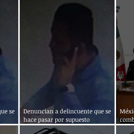
consecutivo en Nuevo Laredo
cons
que se
Denuncian a delincuente que se
Méxi
hace pasar por supuesto
comb
especialista en cámaras
orga