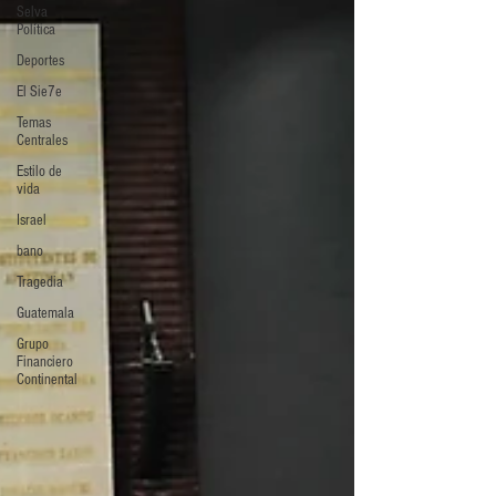
Selva
Política
Deportes
El Sie7e
Temas
Centrales
Estilo de
vida
Israel
bano
Tragedia
Guatemala
Grupo
Financiero
Continental