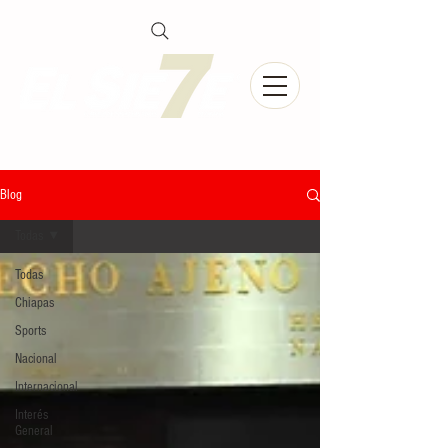
Blog
Todas
Todas
Chiapas
Sports
Nacional
Internacional
Interés
General