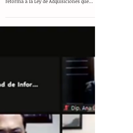
Diputados aprueban compra de
medicinas en el extranjero sin
licitación
México.- En sesión extraordinaria, el pleno
de la Cámara De Diputados aprobó la
reforma a la Ley de Adquisiciones que
permitirá al...