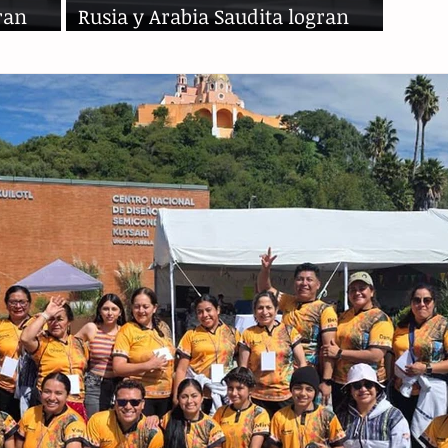
ran
Rusia y Arabia Saudita logran
acuerdo, petróleo al alza