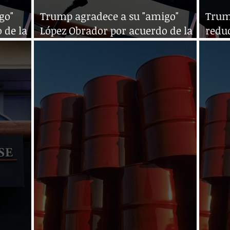
go"
Trump agradece a su "amigo"
Trum
 de la
López Obrador por acuerdo de la
reduc
OPEP+
reem