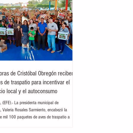
oras de Cristóbal Obregón reciben
 de traspatio para incentivar el
io local y el autoconsumo
es, (EFE).- La presidenta municipal de
es, Valeria Rosales Sarmiento, encabezó la
e mil 100 paquetes de aves de traspatio a
del ejido Cristóbal Obregón. Acompañada por
enta del DIF Municipal, Margarita Sarmiento