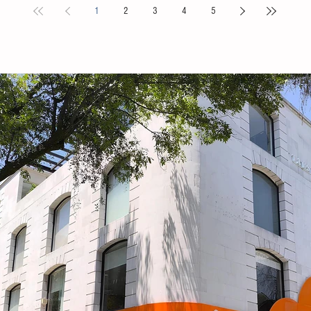
1
2
3
4
5
s locales y
Puebla. La compañía de danza, integrada por personas
Tovilla, 
nicipal
de distintas edades y profesiones, financió su traslado
fortalece
e tiene como
y participación con recursos propios, logrando
creación 
ia, la
posicionarse como la única comitiva chiapaneca en un
ingresos 
encuentro que reunió a m
huevo y 