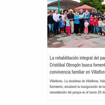
La rehabilitación integral del p
Cristóbal Obregón busca foment
convivencia familiar en Villaflor
Villaflores.- La alcaldesa de Villaflores, Va
Sarmiento, encabezó la inauguración de l
remodelación del parque en el barrio 20 d
ubicado en la colonia Cristóbal Obregón
por la presidenta del DIF Municipal, Margar