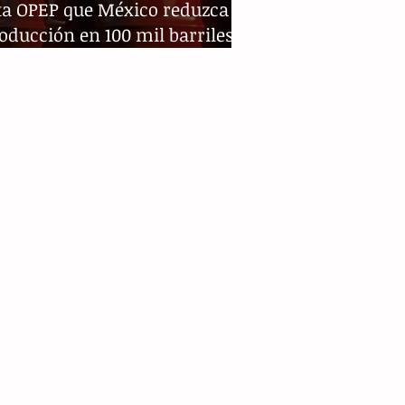
ta OPEP que México reduzca
oducción en 100 mil barriles,
O