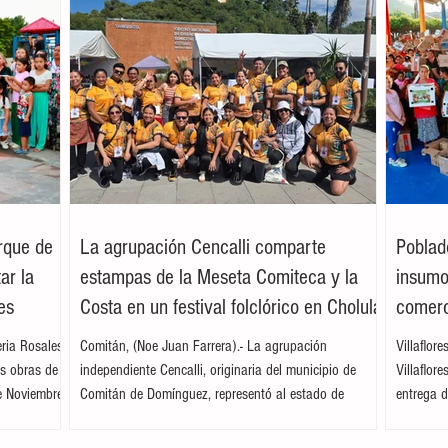
arque de
La agrupación Cencalli comparte
Poblad
ar la
estampas de la Meseta Comiteca y la
insumos
es
Costa en un festival folclórico en Cholula
comerc
leria Rosales
Comitán, (Noe Juan Farrera).- La agrupación
Villaflor
as obras de
independiente Cencalli, originaria del municipio de
Villaflor
e Noviembre,
Comitán de Domínguez, representó al estado de
entrega d
. Acompañada
Chiapas en el Primer Festival Nacional Vive el Folclor,
familias 
ita
celebrado en la localidad de San Andrés Cholula,
la presid