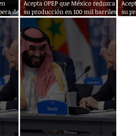
en
Acepta OPEP que México reduzca
Acep
pera de
su producción en 100 mil barriles,
su pr
AMLO
AML