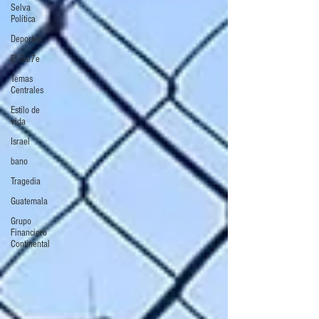
Selva
Política
Deportes
El Sie7e
Temas
Centrales
Estilo de
vida
Israel
bano
Tragedia
Guatemala
Grupo
Financiero
Continental