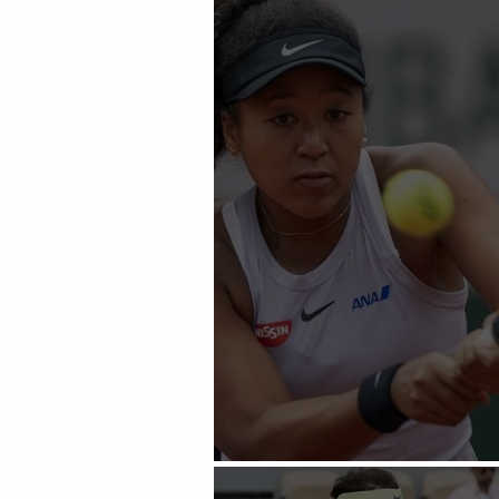
doceavo Roland Garros
Osaka y Halep con triunfo