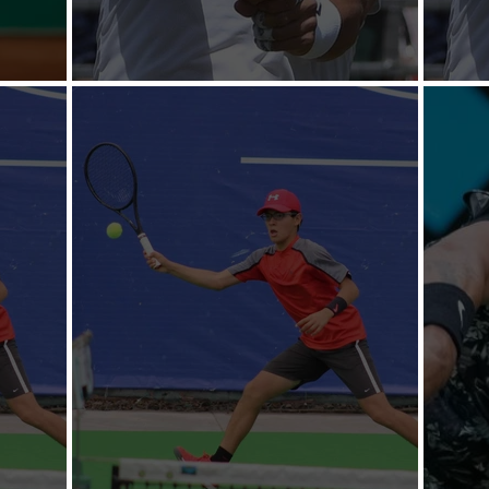
menil
Nadal sufre en la hierba
Nadal