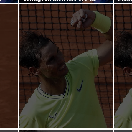
Olimpiada
doce