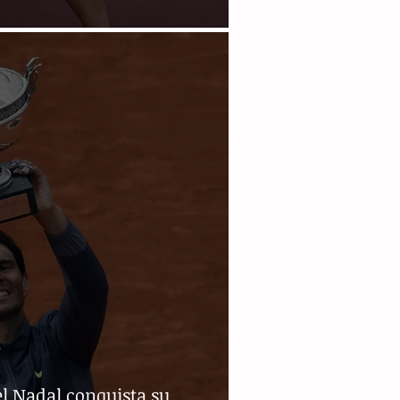
s gana su primer título
l Nadal conquista su