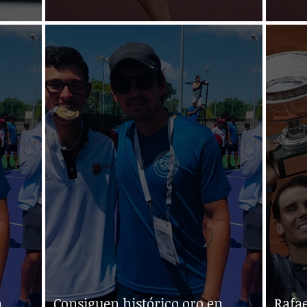
ica
Olmos gana su primer título
Olmo
n
Consiguen histórico oro en
Rafae