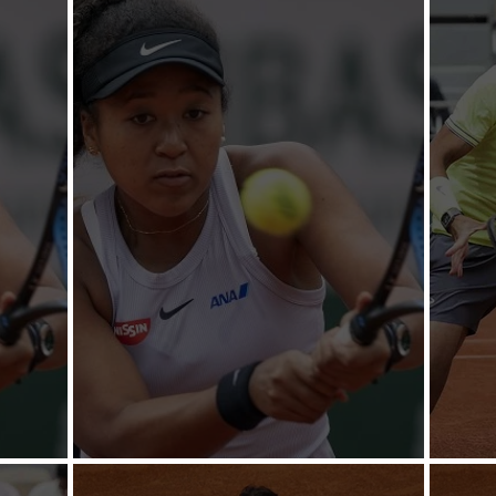
Nadal ya suma 90 triunfos
Nada
s
Osaka y Halep con triunfos
Nada