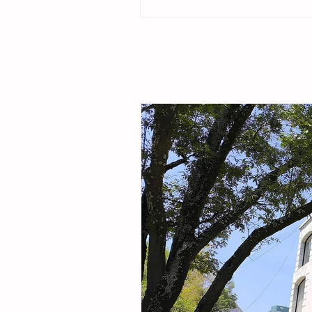
ubicado en la colonia Cristóbal Obregón
por la presidenta del DIF Municipal, Margar
Sarmiento Tovilla, así como por autoridade
familias de la comunidad, la presidenta mu
entregó este espacio público renovado qu
objetivo fortalecer la integración comunitar
recreaci