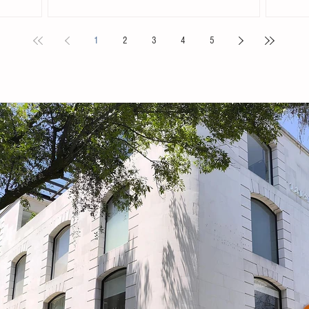
. Acompañada
Chiapas en el Primer Festival Nacional Vive el Folclor,
familias 
ita
celebrado en la localidad de San Andrés Cholula,
la presid
1
2
3
4
5
s locales y
Puebla. La compañía de danza, integrada por personas
Tovilla, 
nicipal
de distintas edades y profesiones, financió su traslado
fortalece
e tiene como
y participación con recursos propios, logrando
creación 
ia, la
posicionarse como la única comitiva chiapaneca en un
ingresos 
encuentro que reunió a m
huevo y 