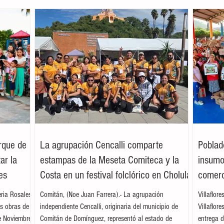
arque de
La agrupación Cencalli comparte
Poblad
ar la
estampas de la Meseta Comiteca y la
insumos
es
Costa en un festival folclórico en Cholula
comerc
leria Rosales
Comitán, (Noe Juan Farrera).- La agrupación
Villaflor
as obras de
independiente Cencalli, originaria del municipio de
Villaflor
e Noviembre,
Comitán de Domínguez, representó al estado de
entrega d