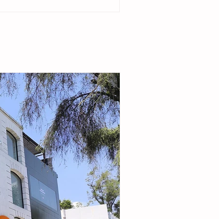
del ejido Cristóbal Obregón. Acompañada por
enta del DIF Municipal, Margarita Sarmiento
la alcaldesa destacó que el esquema busca
r la seguridad alimentaria e incentivar la
de pequeñas granjas familiares que generen
complementarios a través de la producción de
carne