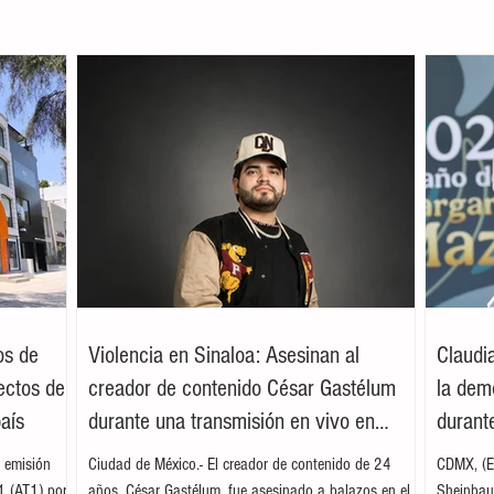
os de
Violencia en Sinaloa: Asesinan al
Claudi
ectos de
creador de contenido César Gastélum
la dem
país
durante una transmisión en vivo en
durante
Culiacán
 emisión
Ciudad de México.- El creador de contenido de 24
CDMX, (EF
 1 (AT1) por
años, César Gastélum, fue asesinado a balazos en el
Sheinbaum