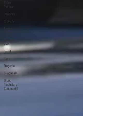
Selva
Política
Deportes
El Sie7e
Temas
Centrales
Estilo de
vida
Israel
bano
Tragedia
Guatemala
Grupo
Financiero
Continental