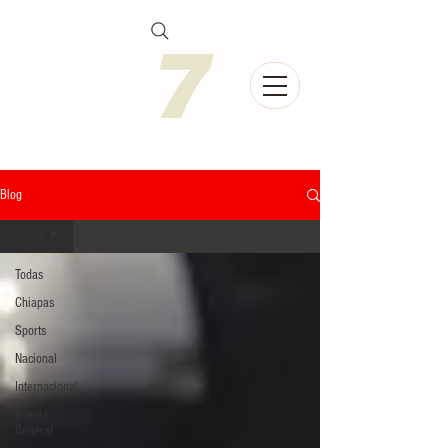
Blog
Todas
Todas
Chiapas
Sports
Nacional
Internacional
Interés
General