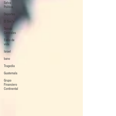
Selva
Política
Deportes
El Sie7e
Temas
Centrales
Estilo de
vida
Israel
bano
Tragedia
Guatemala
Grupo
Financiero
Continental