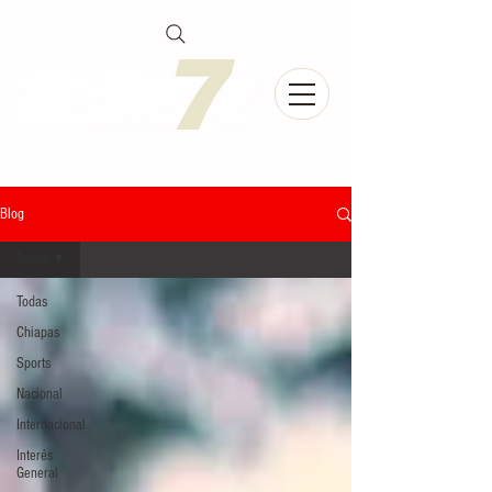
Blog
Todas
Todas
Chiapas
Sports
Nacional
Internacional
Interés
General