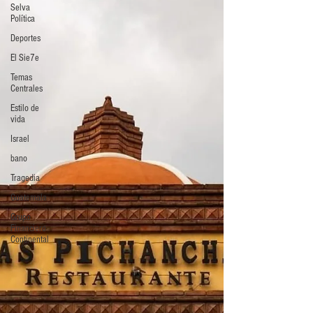
Selva
Política
Deportes
El Sie7e
Temas
Centrales
Estilo de
vida
Israel
bano
Tragedia
Guatemala
Grupo
Financiero
Continental