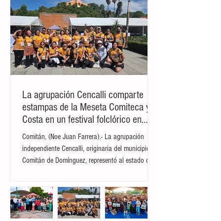
más importantes y representativos del
estado de Chiapas. Desde su fundación en
el año 1976, este icónico rincón ha
funcionado como un guardián de la
identidad local, deleitando a comensales
locales y extranjeros con lo mejor de la
cocina tradicional. A lo largo de cinco
décadas de trayectoria, el es
La agrupación Cencalli comparte
estampas de la Meseta Comiteca y la
Costa en un festival folclórico en
Cholula
Comitán, (Noe Juan Farrera).- La agrupación
independiente Cencalli, originaria del municipio de
Comitán de Domínguez, representó al estado de
Chiapas en el Primer Festival Nacional Vive el
Folclor, celebrado en la localidad de San Andrés
Cholula, Puebla. La compañía de danza,