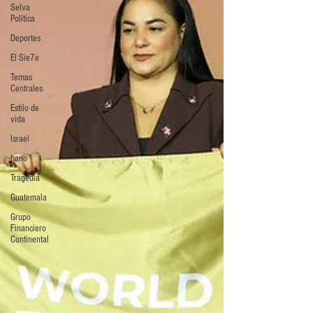
Selva
Política
Deportes
El Sie7e
Temas
Centrales
Estilo de
vida
Israel
bano
Tragedia
Guatemala
Grupo
Financiero
Continental