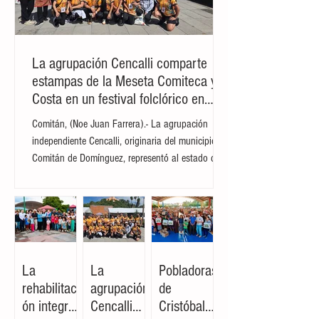
renovables, la infraestructura verde y la
economía circular. El evento reunió en la
capital panameña a más de 2,000 líderes
empresariales, direct
La agrupación Cencalli comparte
estampas de la Meseta Comiteca y la
Costa en un festival folclórico en
Cholula
Comitán, (Noe Juan Farrera).- La agrupación
independiente Cencalli, originaria del municipio de
Comitán de Domínguez, representó al estado de
Chiapas en el Primer Festival Nacional Vive el
Folclor, celebrado en la localidad de San Andrés
Cholula, Puebla. La compañía de danza,
integrada por personas de distintas edades y
profesiones, financió su traslado y participación
con recursos propios, logrando posicionarse como
La
La
Pobladoras
la única comitiva chiapaneca en un encuentro que