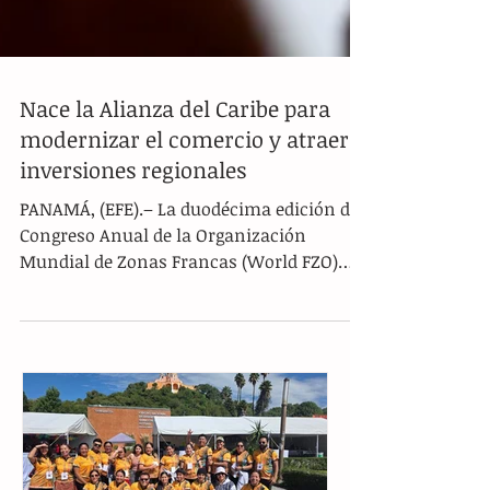
Nace la Alianza del Caribe para
modernizar el comercio y atraer
inversiones regionales
PANAMÁ, (EFE).– La duodécima edición del
Congreso Anual de la Organización
Mundial de Zonas Francas (World FZO)
concluyó con un llamado urgente a
transformar los modelos comerciales
tradicionales. El foro internacional
enfatizó la necesidad de migrar hacia
ecosistemas industriales integrados que
prioricen la innovación, las energías