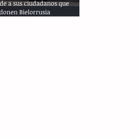
ide a sus ciudadanos que
donen Bielorrusia
ediatamente"