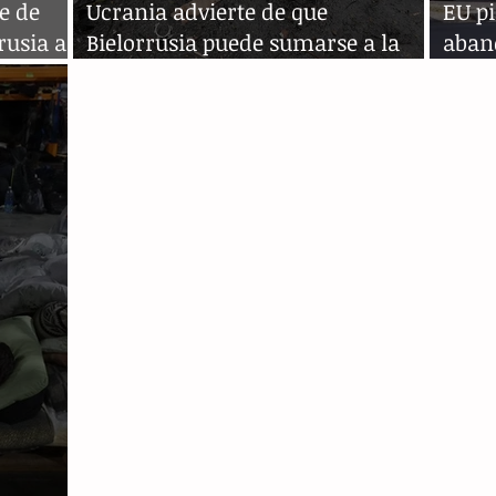
e de
Ucrania advierte de que
EU p
rusia a
Bielorrusia puede sumarse a la
aban
invasión rusa
"inm