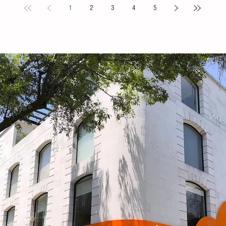
1
2
3
4
5
s locales y
Puebla. La compañía de danza, integrada por personas
Tovilla, 
nicipal
de distintas edades y profesiones, financió su traslado
fortalece
e tiene como
y participación con recursos propios, logrando
creación 
ia, la
posicionarse como la única comitiva chiapaneca en un
ingresos 
encuentro que reunió a m
huevo y 