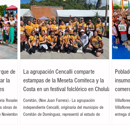
arque de
La agrupación Cencalli comparte
Poblad
ar la
estampas de la Meseta Comiteca y la
insumos
es
Costa en un festival folclórico en Cholula
comerc
leria Rosales
Comitán, (Noe Juan Farrera).- La agrupación
Villaflor
as obras de
independiente Cencalli, originaria del municipio de
Villaflor
e Noviembre,
Comitán de Domínguez, representó al estado de
entrega d
. Acompañada
Chiapas en el Primer Festival Nacional Vive el Folclor,
familias 
ita
celebrado en la localidad de San Andrés Cholula,
la presid