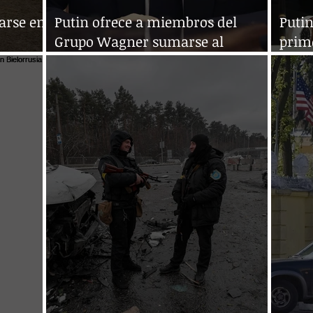
arse en
Putin ofrece a miembros del
Putin
Grupo Wagner sumarse al
prim
turo
Ejército o irse a Bielorrusia
tácti