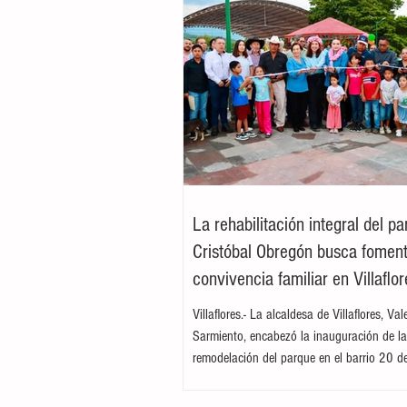
La rehabilitación integral del p
Cristóbal Obregón busca foment
convivencia familiar en Villaflor
Villaflores.- La alcaldesa de Villaflores, Va
Sarmiento, encabezó la inauguración de l
remodelación del parque en el barrio 20 d
ubicado en la colonia Cristóbal Obregón
por la presidenta del DIF Municipal, Margar