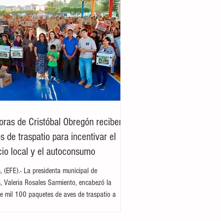
oras de Cristóbal Obregón reciben
 de traspatio para incentivar el
io local y el autoconsumo
es, (EFE).- La presidenta municipal de
es, Valeria Rosales Sarmiento, encabezó la
e mil 100 paquetes de aves de traspatio a
del ejido Cristóbal Obregón. Acompañada por
enta del DIF Municipal, Margarita Sarmiento