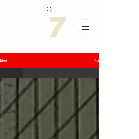
Blog
Todas
Todas
Chiapas
Sports
Nacional
Internacional
Interés
General