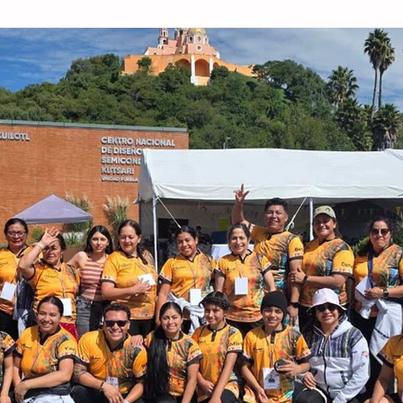
a
Coahuila