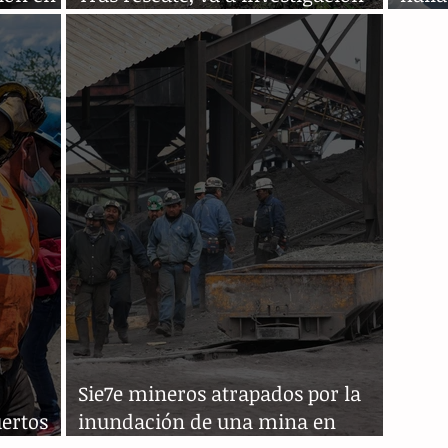
huila
muerte de 7 mineros en Coahuila
Coah
Sie7e mineros atrapados por la
ertos
inundación de una mina en