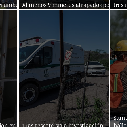
errumbe
Al menos 9 mineros atrapados por
tres
derrumbe en Coahuila
vagó
Suma
ión en
Tras rescate, va a investigación
hall