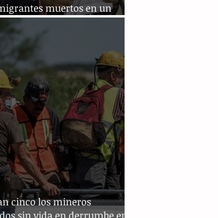
 migrantes muertos en un
n de tren en Coahuila
n cinco los mineros
ados sin vida en derrumbe en