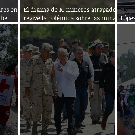
ares en
El drama de 10 mineros atrapados
mbe
revive la polémica sobre las minas
López
en México
a du