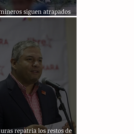
 mineros siguen atrapados
 48 horas del derrumbe
ras repatria los restos de