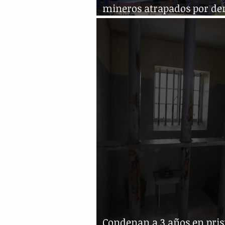
mineros atrapados por d
en Coahuila
Condenan a 3 años en pris