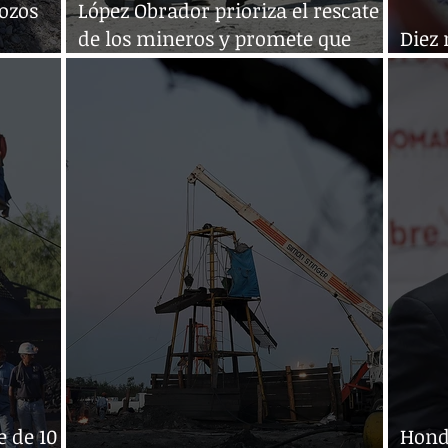
ozos
López Obrador prioriza el rescate
de los mineros y promete que
Diez
habrá justicia
tras
e de 10
Hondu