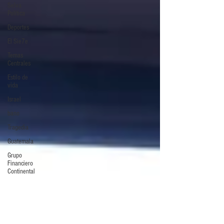
Selva
Política
Deportes
El Sie7e
Temas
Centrales
Estilo de
vida
Israel
bano
Tragedia
Guatemala
Grupo
Financiero
Continental