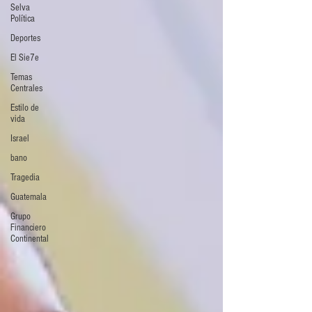
Selva
Política
Deportes
El Sie7e
Temas
Centrales
Estilo de
vida
Israel
bano
Tragedia
Guatemala
Grupo
Financiero
Continental