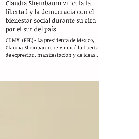
Claudia Sheinbaum vincula la
libertad y la democracia con el
bienestar social durante su gira
por el sur del país
CDMX, (EFE).- La presidenta de México,
Claudia Sheinbaum, reivindicó la libertad
de expresión, manifestación y de ideas
como pilares fundamentales de su
administración, durante un acto público
realizado en el estado de Oaxaca. Las
declaraciones de la mandataria ocurren
en el marco de la consulta pública emitida
por la Comisión Reguladora de
Telecomunicaciones (CRT) sobre los
Lineamientos para la Protección de los
Derechos de las Audiencias, mecanismo