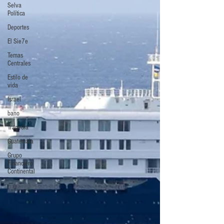
Selva
Política
Deportes
El Sie7e
Temas
Centrales
Estilo de
vida
Israel
bano
Tragedia
Guatemala
Grupo
Financiero
Continental