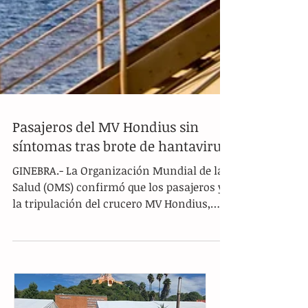
Pasajeros del MV Hondius sin
síntomas tras brote de hantavirus
GINEBRA.- La Organización Mundial de la
Salud (OMS) confirmó que los pasajeros y
la tripulación del crucero MV Hondius,
afectado por un brote de hantavirus, se
mantienen libres de síntomas hasta el
momento. El buque se dirige actualmente
hacia la isla de Tenerife, en España, donde