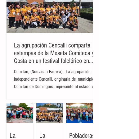
se llevará a cabo un proceso de
desembarco controlado bajo estrictos
protocolos sanitarios internacionales. La
experta técnica Anaïs Legand informó que
los cinco casos confirmados ya no se
encuentra
La agrupación Cencalli comparte
estampas de la Meseta Comiteca y la
Costa en un festival folclórico en
Cholula
Comitán, (Noe Juan Farrera).- La agrupación
independiente Cencalli, originaria del municipio de
Comitán de Domínguez, representó al estado de
Chiapas en el Primer Festival Nacional Vive el
Folclor, celebrado en la localidad de San Andrés
Cholula, Puebla. La compañía de danza,
integrada por personas de distintas edades y