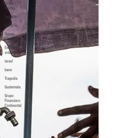
Selva
Política
Deportes
El Sie7e
Temas
Centrales
Estilo de
vida
Israel
bano
Tragedia
Guatemala
Grupo
Financiero
Continental