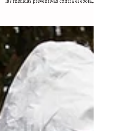
anunció este martes un reforzamiento en
las medidas preventivas contra el ébola,
las cuales incluyen la instalación de
filtros sanitarios en aeropuertos
internacionales y protocolos especiales de
cara al próximo Mundial de Fútbol. A
pesar de estas acciones, las autoridades
aclararon que no hay casos registrados en
el país y que el riesgo de propagación
actual es “muy bajo”. Durante la
conferencia de prensa presidencial, el
secretario de Sal