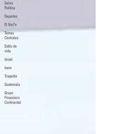
Selva
Política
Deportes
El Sie7e
Temas
Centrales
Estilo de
vida
Israel
bano
Tragedia
Guatemala
Grupo
Financiero
Continental