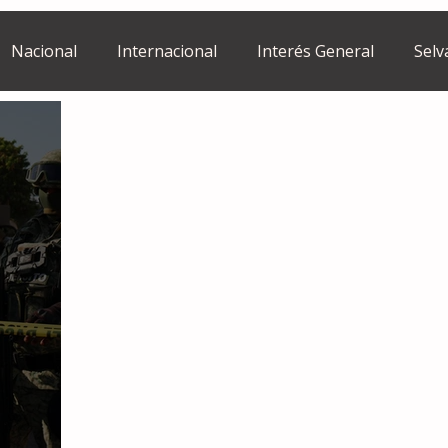
Nacional
Internacional
Interés General
Selv
Estilo de vida
Israel
bano
Tragedia