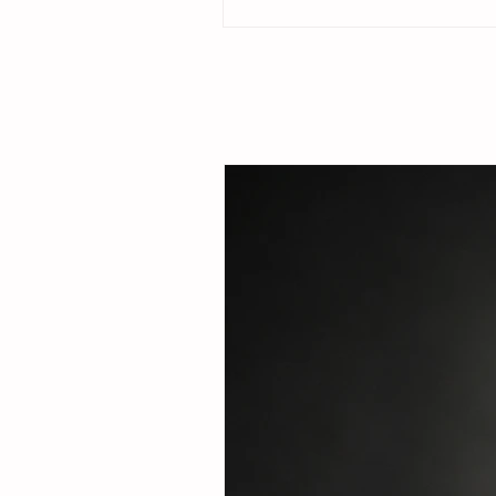
familias del ejido Cristóbal Obregón. Aco
la presidenta del DIF Municipal, Margarita
Tovilla, la alcaldesa destacó que el esqu
fortalecer la seguridad alimentaria e incent
creación de pequeñas granjas familiares q
ingresos complementarios a través de la p
huevo y carne