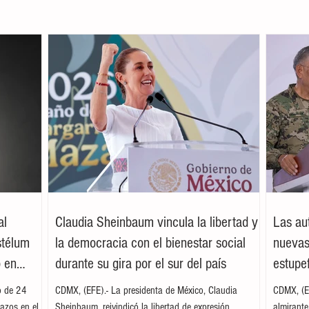
al
Claudia Sheinbaum vincula la libertad y
Las au
stélum
la democracia con el bienestar social
nuevas
o en
durante su gira por el sur del país
estupe
o de 24
CDMX, (EFE).- La presidenta de México, Claudia
CDMX, (EF
azos en el
Sheinbaum, reivindicó la libertad de expresión,
almirant