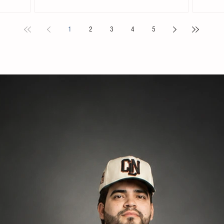
mpañada por
Tapachula, protagonizaron un motín e iniciaron un
de la res
 Sarmiento
fuego al interior del inmueble tras ser notificados sobre
de Nebaj,
1
2
3
4
5
ema busca
su posible deportación. De acuerdo con los primeros
ocurrió l
ivar la
reportes, los extranjeros prendieron fuego a las
una orde
ue generen
colchonetas del recinto tras haber sido trasladados
Chel, un
roducción de
desde el centro del país al no acreditar su estancia
procedimi
legal en territorio nacional
adulta m