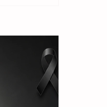
idencia de la jueza Ada López en el municipio
 Quiché, Guatemala. La reacción comunitaria
uego de que la funcionaria judicial emitiera
n de desalojo en contra de Juanita Santiago
a mujer de 72 años de edad, en un
ento legal promovido por el propio hijo de la
ayor qu