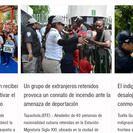
n reciben
Un grupo de extranjeros retenidos
El ind
ivar el
provoca un connato de incendio ante la
desalo
mo
amenaza de deportación
conmoc
 de
Tapachula,(EFE) .- Alrededor de 40 personas de
Tuxtla Gu
abezó la
nacionalidad cubana retenidas en la Estación
indignac
aspatio a
Migratoria Siglo XXI, ubicada en la ciudad de
frontera 