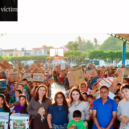
 víctima
n