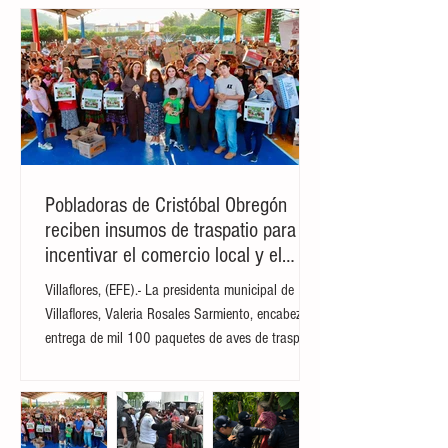
su plataforma Truth Social, el mandatario
agradeció a los grupos políticos que
financiaron la obra y aseguró que, con el
paso de los años, la pieza se consolidará
como un monumento emblemático para
la nación. FOTO POR IA La figura, que
muestra al presidente con el puño en alto
Pobladoras de Cristóbal Obregón
reciben insumos de traspatio para
incentivar el comercio local y el
autoconsumo
Villaflores, (EFE).- La presidenta municipal de
Villaflores, Valeria Rosales Sarmiento, encabezó la
entrega de mil 100 paquetes de aves de traspatio
a familias del ejido Cristóbal Obregón.
Acompañada por la presidenta del DIF Municipal,