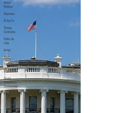
Selva
Política
Deportes
El Sie7e
Temas
Centrales
Estilo de
vida
Israel
bano
Tragedia
Guatemala
Grupo
Financiero
Continental