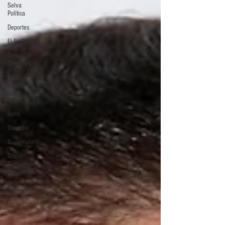
Selva
Política
Deportes
El Sie7e
Temas
Centrales
Estilo de
vida
Israel
bano
Tragedia
Guatemala
Grupo
Financiero
Continental