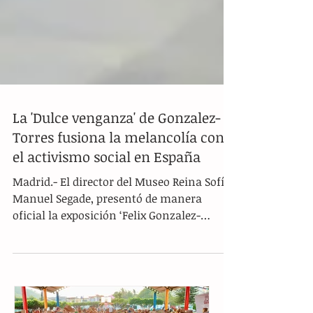
La 'Dulce venganza' de Gonzalez-
Torres fusiona la melancolía con
el activismo social en España
Madrid.- El director del Museo Reina Sofía,
Manuel Segade, presentó de manera
oficial la exposición ‘Felix Gonzalez-
Torres: Dulce venganza’, una muestra
dedicada al célebre artista estadounidense
de origen cubano. Las autoridades
culturales destacaron que el trabajo del