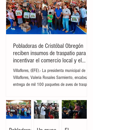
creador logra unificar de manera perfecta
una aparente levedad estética con una
enorme fuerza política y de acción. La
exhibición, que permanecerá abierta al
público hasta el próximo 12 de octubre,
reúne cerca
Pobladoras de Cristóbal Obregón
reciben insumos de traspatio para
incentivar el comercio local y el
autoconsumo
Villaflores, (EFE).- La presidenta municipal de
Villaflores, Valeria Rosales Sarmiento, encabezó la
entrega de mil 100 paquetes de aves de traspatio
a familias del ejido Cristóbal Obregón.
Acompañada por la presidenta del DIF Municipal,
Margarita Sarmiento Tovilla, la alcaldesa destacó
que el esquema busca fortalecer la seguridad