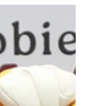
preparación de cara a la Copa del Mundo
2026. El portero del AEL Limassol se
convirtió en el primer futbolista
procedente del fútbol europeo en
integrarse a la concentración
anticipadaen el Centro de Alto
Rendimiento (CAR), sumándose a los 20
jugadores que ya trabajaban en las
instalaciones. Ochoa busca hacer historia
al part