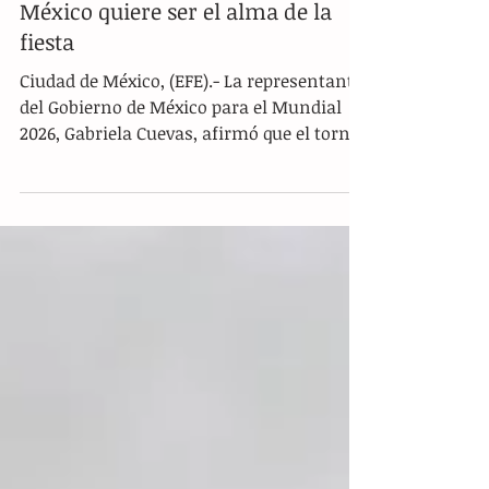
México quiere ser el alma de la
fiesta
Ciudad de México, (EFE).- La representante
del Gobierno de México para el Mundial
2026, Gabriela Cuevas, afirmó que el torneo
será una oportunidad única para mostrar
el alma y la grandeza del país ante el
mundo. Durante un evento oficial, destacó
que el evento deportivo servirá como una
vitrina para proyectar la identidad
mexicana, el talento de su gente y la
calidez con la que se recibe a los visitantes
extranjeros. A tan solo 49 días de que inicie
la competencia, la organiz