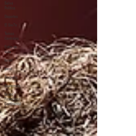
Selva
Política
Deportes
El Sie7e
Temas
Centrales
Estilo de
vida
Israel
bano
Tragedia
Guatemala
Grupo
Financiero
Continental