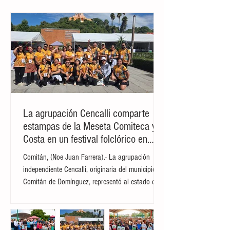
(mex)' desde 'A(mex)', manteniendo una
perspectiva estable. Esta decisión
responde a que la institución financiera
logró consolidar su modelo de negocio y
ha mantenido un crecimiento sostenido,
respaldado por una estrategia enfocada en
sectores clave como infraestructura,
energía y gobierno. De acuerdo con el
reporte
La agrupación Cencalli comparte
estampas de la Meseta Comiteca y la
Costa en un festival folclórico en
Cholula
Comitán, (Noe Juan Farrera).- La agrupación
independiente Cencalli, originaria del municipio de
Comitán de Domínguez, representó al estado de
Chiapas en el Primer Festival Nacional Vive el
Folclor, celebrado en la localidad de San Andrés