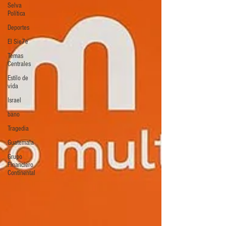
Selva
Política
Deportes
El Sie7e
Temas
Centrales
Estilo de
vida
Israel
bano
Tragedia
Guatemala
Grupo
Financiero
Continental