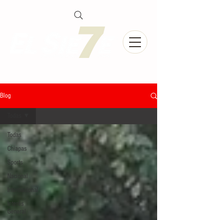
Blog
Todas
Todas
Chiapas
Sports
Nacional
Internacional
Interés
General