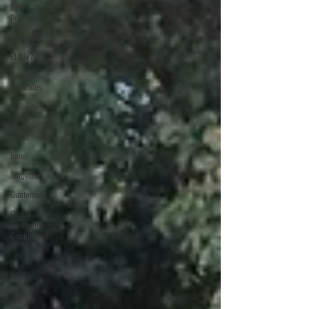
Selva
Política
Deportes
El Sie7e
Temas
Centrales
Estilo de
vida
Israel
bano
Tragedia
Guatemala
Grupo
Financiero
Continental