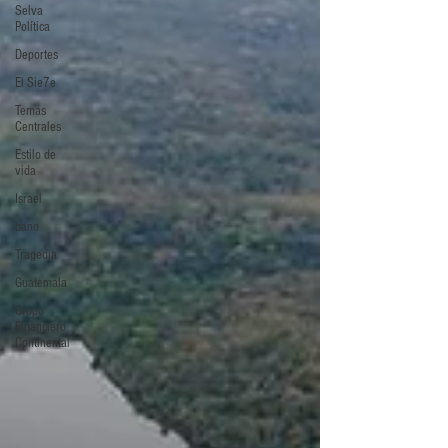
Selva
Política
Deportes
El Sie7e
Temas
Centrales
Estilo de
vida
Israel
bano
Tragedia
Guatemala
Grupo
Financiero
Continental