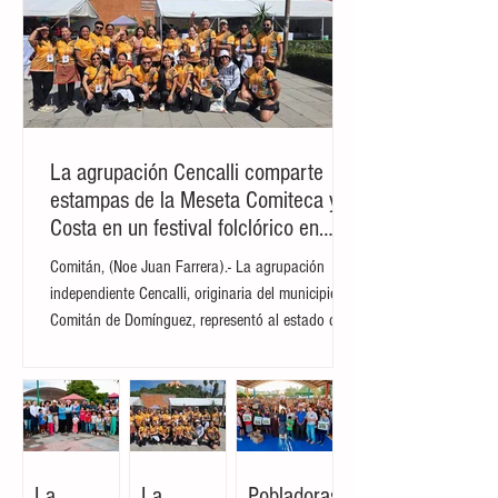
saldo de tres personas fallecidas. La
embarcación, que zarpó el pasado 1 de
abril desde Argentina con rumbo a la
Antártida y el Atlántico Sur, iniciará este
martes un exhaustivo proceso de
desinfección y limpieza
La agrupación Cencalli comparte
estampas de la Meseta Comiteca y la
Costa en un festival folclórico en
Cholula
Comitán, (Noe Juan Farrera).- La agrupación
independiente Cencalli, originaria del municipio de
Comitán de Domínguez, representó al estado de
Chiapas en el Primer Festival Nacional Vive el
Folclor, celebrado en la localidad de San Andrés
Cholula, Puebla. La compañía de danza,
integrada por personas de distintas edades y