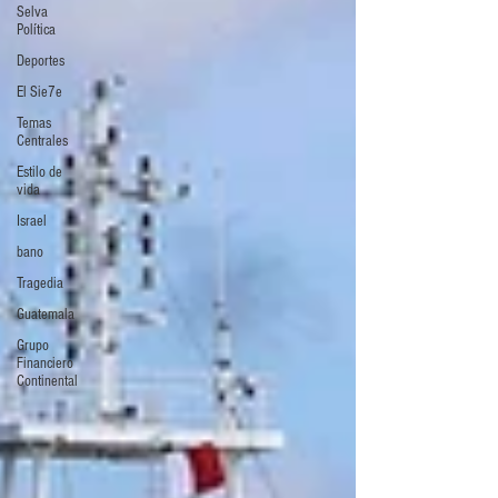
Selva
Política
Deportes
El Sie7e
Temas
Centrales
Estilo de
vida
Israel
bano
Tragedia
Guatemala
Grupo
Financiero
Continental