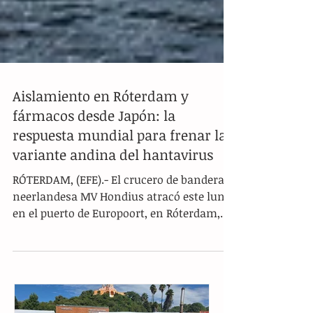
Aislamiento en Róterdam y
fármacos desde Japón: la
respuesta mundial para frenar la
variante andina del hantavirus
RÓTERDAM, (EFE).- El crucero de bandera
neerlandesa MV Hondius atracó este lunes
en el puerto de Europoort, en Róterdam,
bajo un silencio inusual y un estricto
protocolo de aislamiento, luego de
confirmarse un brote de hantavirus
(variante andina) a bordo que dejó un