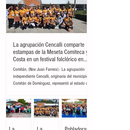
La agrupación Cencalli comparte
estampas de la Meseta Comiteca y la
Costa en un festival folclórico en
Cholula
Comitán, (Noe Juan Farrera).- La agrupación
independiente Cencalli, originaria del municipio de
Comitán de Domínguez, representó al estado de
Chiapas en el Primer Festival Nacional Vive el
Folclor, celebrado en la localidad de San Andrés
Cholula, Puebla. La compañía de danza,
integrada por personas de distintas edades y
profesiones, financió su traslado y participación