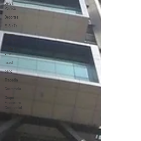
Selva
Política
Deportes
El Sie7e
Temas
Centrales
Estilo de
vida
Israel
bano
Tragedia
Guatemala
Grupo
Financiero
Continental