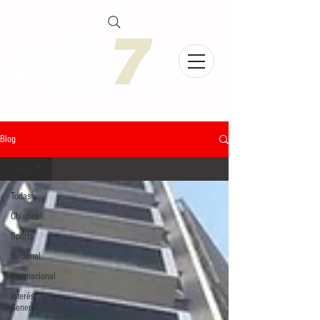
Blog
Todas
Todas
Chiapas
Sports
Nacional
Internacional
Interés
General